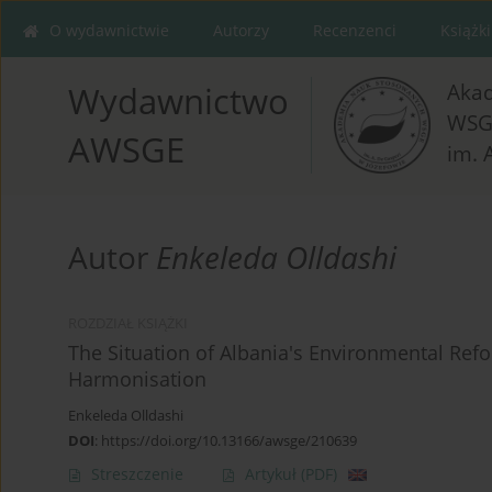
O wydawnictwie
Autorzy
Recenzenci
Książki
Aka
Wydawnictwo
WSG
AWSGE
im. 
Autor
Enkeleda Olldashi
ROZDZIAŁ KSIĄŻKI
The Situation of Albania's Environmental Re
Harmonisation
Enkeleda Olldashi
DOI
:
https://doi.org/10.13166/awsge/210639
Streszczenie
Artykuł
(PDF)