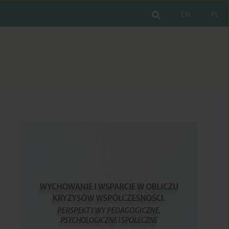
EN
PL