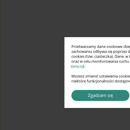
Przetwarzamy dane osobowe zbiera
zachowaniu odbywa się poprzez d
cookies (tzw. ciasteczka). Dane, w
oraz w celu monitorowania ruchu
(
więcej
).
Możesz zmienić ustawienia cookie
niektóre funkcjonalności dostępne
Zgadzam się