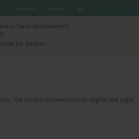
Czasopisma
Kontakt
demia Nauk Stosowanych
E
Alcide De Gasperi
forms: The Conflict Between Human Rights and Legal