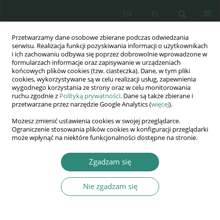
EN
PL
Przetwarzamy dane osobowe zbierane podczas odwiedzania
Wydawnictwo
serwisu. Realizacja funkcji pozyskiwania informacji o użytkownikach
i ich zachowaniu odbywa się poprzez dobrowolnie wprowadzone w
AWSGE
formularzach informacje oraz zapisywanie w urządzeniach
końcowych plików cookies (tzw. ciasteczka). Dane, w tym pliki
cookies, wykorzystywane są w celu realizacji usług, zapewnienia
Akademia Nauk Stosowanych
wygodnego korzystania ze strony oraz w celu monitorowania
WSGE
ruchu zgodnie z
Polityką prywatności
. Dane są także zbierane i
przetwarzane przez narzędzie Google Analytics (
więcej
).
im. Alcide De Gasperi
Możesz zmienić ustawienia cookies w swojej przeglądarce.
Ograniczenie stosowania plików cookies w konfiguracji przeglądarki
może wpłynąć na niektóre funkcjonalności dostępne na stronie.
Autor
Barbara Pilipczuk
Zgadzam się
Nie zgadzam się
ROZDZIAŁ KSIĄŻKI
Kompetencje informatyczno-medialne
nauczycieli – doniesienia z badań