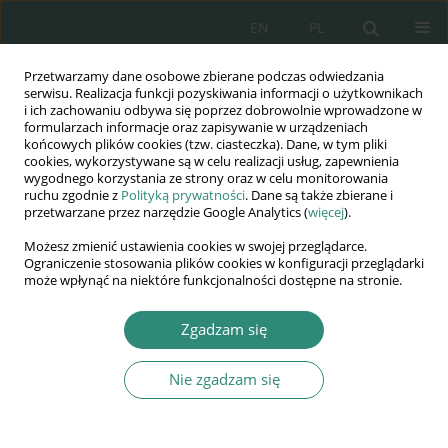
EN
PL
Przetwarzamy dane osobowe zbierane podczas odwiedzania
Wydawnictwo
serwisu. Realizacja funkcji pozyskiwania informacji o użytkownikach
i ich zachowaniu odbywa się poprzez dobrowolnie wprowadzone w
AWSGE
formularzach informacje oraz zapisywanie w urządzeniach
końcowych plików cookies (tzw. ciasteczka). Dane, w tym pliki
cookies, wykorzystywane są w celu realizacji usług, zapewnienia
Akademia Nauk Stosowanych
wygodnego korzystania ze strony oraz w celu monitorowania
WSGE
ruchu zgodnie z
Polityką prywatności
. Dane są także zbierane i
przetwarzane przez narzędzie Google Analytics (
więcej
).
im. Alcide De Gasperi
Możesz zmienić ustawienia cookies w swojej przeglądarce.
Ograniczenie stosowania plików cookies w konfiguracji przeglądarki
może wpłynąć na niektóre funkcjonalności dostępne na stronie.
Autor
Paweł Sosnowski
Zgadzam się
Nie zgadzam się
ROZDZIAŁ KSIĄŻKI
Bariery rozwoju samorządu terytorialnego w
Polsce z perspektywy 25 lat jego funkcjonowania