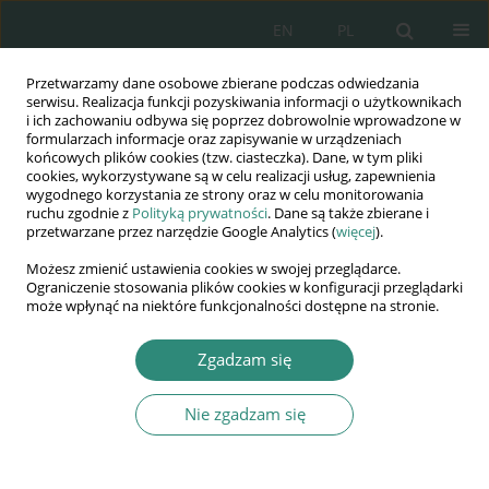
EN
PL
Przetwarzamy dane osobowe zbierane podczas odwiedzania
Wydawnictwo
serwisu. Realizacja funkcji pozyskiwania informacji o użytkownikach
i ich zachowaniu odbywa się poprzez dobrowolnie wprowadzone w
AWSGE
formularzach informacje oraz zapisywanie w urządzeniach
końcowych plików cookies (tzw. ciasteczka). Dane, w tym pliki
cookies, wykorzystywane są w celu realizacji usług, zapewnienia
Akademia Nauk Stosowanych
wygodnego korzystania ze strony oraz w celu monitorowania
WSGE
ruchu zgodnie z
Polityką prywatności
. Dane są także zbierane i
przetwarzane przez narzędzie Google Analytics (
więcej
).
im. Alcide De Gasperi
Możesz zmienić ustawienia cookies w swojej przeglądarce.
Ograniczenie stosowania plików cookies w konfiguracji przeglądarki
może wpłynąć na niektóre funkcjonalności dostępne na stronie.
Autor
Sebastiano Tafaro
Zgadzam się
ROZDZIAŁ KSIĄŻKI
Nie zgadzam się
Essential human rights and duties
Sebastiano Tafaro
DOI
:
https://doi.org/10.13166/awsge/210530