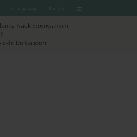
Czasopisma
Kontakt
demia Nauk Stosowanych
E
Alcide De Gasperi