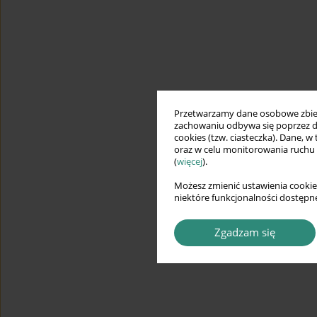
Przetwarzamy dane osobowe zbiera
zachowaniu odbywa się poprzez d
cookies (tzw. ciasteczka). Dane, w
oraz w celu monitorowania ruchu
(
więcej
).
Możesz zmienić ustawienia cookie
niektóre funkcjonalności dostępne
Zgadzam się