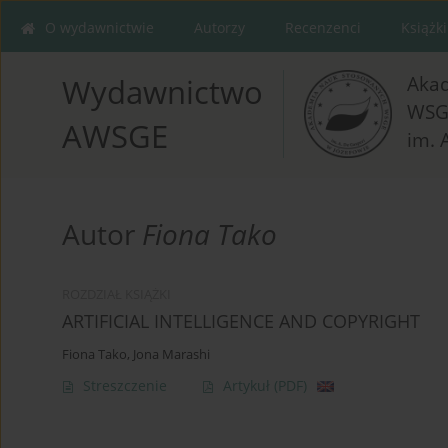
O wydawnictwie
Autorzy
Recenzenci
Książki
Aka
Wydawnictwo
WSG
AWSGE
im. 
Autor
Fiona Tako
ROZDZIAŁ KSIĄŻKI
ARTIFICIAL INTELLIGENCE AND COPYRIGHT
Fiona Tako
,
Jona Marashi
Streszczenie
Artykuł
(PDF)