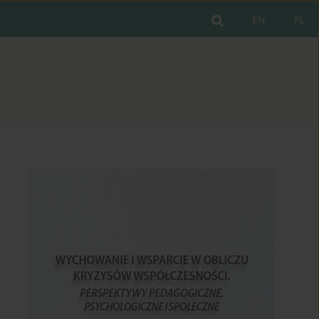
EN
PL