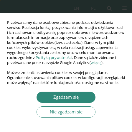
EN
PL
Przetwarzamy dane osobowe zbierane podczas odwiedzania
Wydawnictwo
serwisu. Realizacja funkcji pozyskiwania informacji o użytkownikach
i ich zachowaniu odbywa się poprzez dobrowolnie wprowadzone w
AWSGE
formularzach informacje oraz zapisywanie w urządzeniach
końcowych plików cookies (tzw. ciasteczka). Dane, w tym pliki
cookies, wykorzystywane są w celu realizacji usług, zapewnienia
Akademia Nauk Stosowanych
wygodnego korzystania ze strony oraz w celu monitorowania
WSGE
ruchu zgodnie z
Polityką prywatności
. Dane są także zbierane i
przetwarzane przez narzędzie Google Analytics (
więcej
).
im. Alcide De Gasperi
Możesz zmienić ustawienia cookies w swojej przeglądarce.
Ograniczenie stosowania plików cookies w konfiguracji przeglądarki
może wpłynąć na niektóre funkcjonalności dostępne na stronie.
Autor
Ufuk Yolcu
Zgadzam się
Nie zgadzam się
ROZDZIAŁ KSIĄŻKI
Public expenditure forecasting with fuzzy time
series