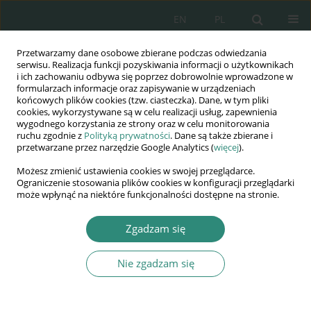
EN
PL
Przetwarzamy dane osobowe zbierane podczas odwiedzania
Wydawnictwo
serwisu. Realizacja funkcji pozyskiwania informacji o użytkownikach
i ich zachowaniu odbywa się poprzez dobrowolnie wprowadzone w
AWSGE
formularzach informacje oraz zapisywanie w urządzeniach
końcowych plików cookies (tzw. ciasteczka). Dane, w tym pliki
cookies, wykorzystywane są w celu realizacji usług, zapewnienia
Akademia Nauk Stosowanych
wygodnego korzystania ze strony oraz w celu monitorowania
WSGE
ruchu zgodnie z
Polityką prywatności
. Dane są także zbierane i
przetwarzane przez narzędzie Google Analytics (
więcej
).
im. Alcide De Gasperi
Możesz zmienić ustawienia cookies w swojej przeglądarce.
Ograniczenie stosowania plików cookies w konfiguracji przeglądarki
może wpłynąć na niektóre funkcjonalności dostępne na stronie.
Autor
Radosław Zych
Zgadzam się
Nie zgadzam się
ROZDZIAŁ KSIĄŻKI
Problems with the use of electronic technologies
illustrated by the electoral process in Poland: