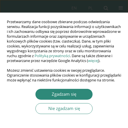
EN
PL
Przetwarzamy dane osobowe zbierane podczas odwiedzania
Wydawnictwo
serwisu. Realizacja funkcji pozyskiwania informacji o użytkownikach
i ich zachowaniu odbywa się poprzez dobrowolnie wprowadzone w
AWSGE
formularzach informacje oraz zapisywanie w urządzeniach
końcowych plików cookies (tzw. ciasteczka). Dane, w tym pliki
cookies, wykorzystywane są w celu realizacji usług, zapewnienia
Akademia Nauk Stosowanych
wygodnego korzystania ze strony oraz w celu monitorowania
WSGE
ruchu zgodnie z
Polityką prywatności
. Dane są także zbierane i
przetwarzane przez narzędzie Google Analytics (
więcej
).
im. Alcide De Gasperi
Możesz zmienić ustawienia cookies w swojej przeglądarce.
Ograniczenie stosowania plików cookies w konfiguracji przeglądarki
może wpłynąć na niektóre funkcjonalności dostępne na stronie.
Współczesne konteksty bezpieczeństwa
Zgadzam się
ROZDZIAŁ KSIĄŻKI (127-150)
Nie zgadzam się
Bezpieczeństwo i prawo. Środek
represji komunistów w Polsce