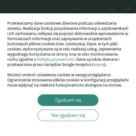
EN
PL
Przetwarzamy dane osobowe zbierane podczas odwiedzania
Wydawnictwo
serwisu. Realizacja funkcji pozyskiwania informacji o użytkownikach
i ich zachowaniu odbywa się poprzez dobrowolnie wprowadzone w
AWSGE
formularzach informacje oraz zapisywanie w urządzeniach
końcowych plików cookies (tzw. ciasteczka). Dane, w tym pliki
cookies, wykorzystywane są w celu realizacji usług, zapewnienia
Akademia Nauk Stosowanych
wygodnego korzystania ze strony oraz w celu monitorowania
WSGE
ruchu zgodnie z
Polityką prywatności
. Dane są także zbierane i
przetwarzane przez narzędzie Google Analytics (
więcej
).
im. Alcide De Gasperi
Możesz zmienić ustawienia cookies w swojej przeglądarce.
Ograniczenie stosowania plików cookies w konfiguracji przeglądarki
może wpłynąć na niektóre funkcjonalności dostępne na stronie.
Wychowanie i wsparcie w obliczu kryzysów współczesności....
Zgadzam się
ROZDZIAŁ KSIĄŻKI (72-90)
Nie zgadzam się
Edukacja w szachu (i macie) –
pytanie o pedagogikę w świecie