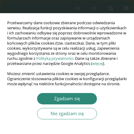
EN
PL
Przetwarzamy dane osobowe zbierane podczas odwiedzania
Wydawnictwo
serwisu. Realizacja funkcji pozyskiwania informacji o użytkownikach
i ich zachowaniu odbywa się poprzez dobrowolnie wprowadzone w
AWSGE
formularzach informacje oraz zapisywanie w urządzeniach
końcowych plików cookies (tzw. ciasteczka). Dane, w tym pliki
cookies, wykorzystywane są w celu realizacji usług, zapewnienia
Akademia Nauk Stosowanych
wygodnego korzystania ze strony oraz w celu monitorowania
WSGE
ruchu zgodnie z
Polityką prywatności
. Dane są także zbierane i
przetwarzane przez narzędzie Google Analytics (
więcej
).
im. Alcide De Gasperi
Możesz zmienić ustawienia cookies w swojej przeglądarce.
Ograniczenie stosowania plików cookies w konfiguracji przeglądarki
może wpłynąć na niektóre funkcjonalności dostępne na stronie.
Nauki społeczne w czasach przełomu: prawa człowieka
Zgadzam się
wobec...
ROZDZIAŁ KSIĄŻKI (233-244)
Nie zgadzam się
Prawo do dochodzenia i obrony
swoich uprawnień na