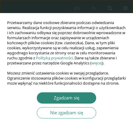
EN
PL
Przetwarzamy dane osobowe zbierane podczas odwiedzania
Wydawnictwo
serwisu. Realizacja funkcji pozyskiwania informacji o użytkownikach
i ich zachowaniu odbywa się poprzez dobrowolnie wprowadzone w
AWSGE
formularzach informacje oraz zapisywanie w urządzeniach
końcowych plików cookies (tzw. ciasteczka). Dane, w tym pliki
cookies, wykorzystywane są w celu realizacji usług, zapewnienia
Akademia Nauk Stosowanych
wygodnego korzystania ze strony oraz w celu monitorowania
WSGE
ruchu zgodnie z
Polityką prywatności
. Dane są także zbierane i
przetwarzane przez narzędzie Google Analytics (
więcej
).
im. Alcide De Gasperi
Możesz zmienić ustawienia cookies w swojej przeglądarce.
Ograniczenie stosowania plików cookies w konfiguracji przeglądarki
może wpłynąć na niektóre funkcjonalności dostępne na stronie.
Dilemmas of contemporary public administration
Zgadzam się
ROZDZIAŁ KSIĄŻKI (116-132)
Nie zgadzam się
Społeczna odpowiedzialność
biznesu a administracja