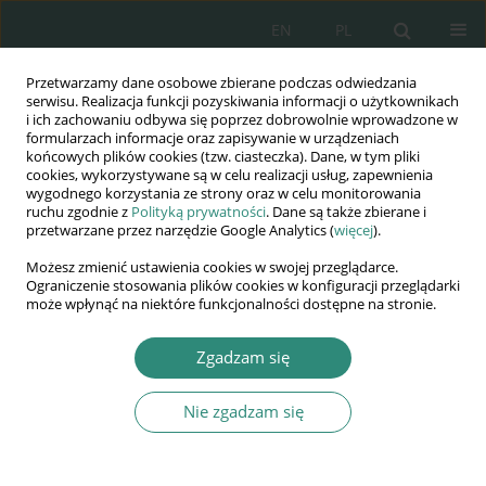
EN
PL
Przetwarzamy dane osobowe zbierane podczas odwiedzania
Wydawnictwo
serwisu. Realizacja funkcji pozyskiwania informacji o użytkownikach
i ich zachowaniu odbywa się poprzez dobrowolnie wprowadzone w
AWSGE
formularzach informacje oraz zapisywanie w urządzeniach
końcowych plików cookies (tzw. ciasteczka). Dane, w tym pliki
cookies, wykorzystywane są w celu realizacji usług, zapewnienia
Akademia Nauk Stosowanych
wygodnego korzystania ze strony oraz w celu monitorowania
WSGE
ruchu zgodnie z
Polityką prywatności
. Dane są także zbierane i
przetwarzane przez narzędzie Google Analytics (
więcej
).
im. Alcide De Gasperi
Możesz zmienić ustawienia cookies w swojej przeglądarce.
Ograniczenie stosowania plików cookies w konfiguracji przeglądarki
może wpłynąć na niektóre funkcjonalności dostępne na stronie.
Nieprzystosowanie społeczne dzieci i młodzieży
Zgadzam się
ROZDZIAŁ KSIĄŻKI (9-31)
Nie zgadzam się
Teoretyczne i praktyczne
problemy nieprzystosowania