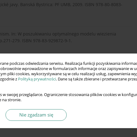
gické javy. Banská Bystrica: PF UMB, 2009. ISBN 978-80-8083-
iganism. In: W poszukiwaniu optymalnego modelu wiezienia
 p.271-279. ISBN 978-83-929872-9-1.
– 2015. Dostupné na internete:
https://lt.justice.gov.sk
,
ne podczas odwiedzania serwisu. Realizacja funkcji pozyskiwania informacj
obrowolnie wprowadzone w formularzach informacje oraz zapisywanie w u
 tym pliki cookies, wykorzystywane są w celu realizacji usług, zapewnienia 
 zgodnie z
Polityką prywatności
. Dane są także zbierane i przetwarzane prze
 Dostupné na internete: www.minv.sk, 29.10.2012, 11:37.
s w swojej przeglądarce. Ograniczenie stosowania plików cookies w konfigur
 na stronie.
Nie zgadzam się
ie a jej podoby v domácom prostredí, v škole, v práci, vo
8-80-551-1752-2.