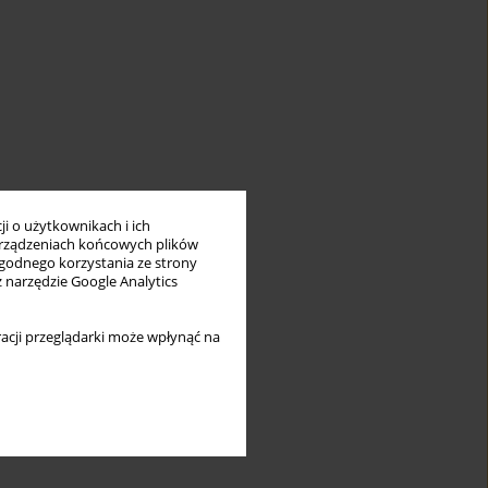
i o użytkownikach i ich
rządzeniach końcowych plików
wygodnego korzystania ze strony
z narzędzie Google Analytics
acji przeglądarki może wpłynąć na