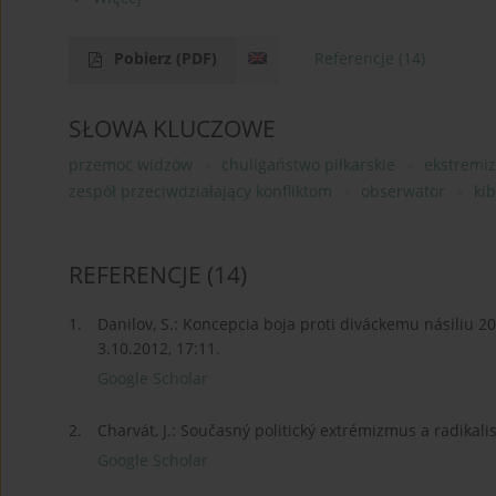
Pobierz
(PDF)
Referencje
(14)
SŁOWA KLUCZOWE
przemoc widzów
chuligaństwo piłkarskie
ekstremi
zespół przeciwdziałający konfliktom
obserwator
kib
REFERENCJE
(14)
1.
Danilov, S.: Koncepcia boja proti diváckemu násiliu 
3.10.2012, 17:11.
Google Scholar
2.
Charvát, J.: Současný politický extrémizmus a radikal
Google Scholar