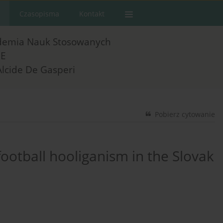
Czasopisma
Kontakt
demia Nauk Stosowanych
E
Alcide De Gasperi
Pobierz cytowanie
 football hooliganism in the Slovak