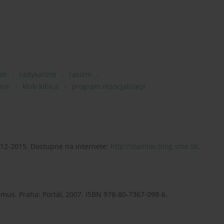
zm
radykalizm
rasizm
ice
klub kibica
program resocjalizacji
2012-2015. Dostupné na internete:
http://danilov.blog.sme.sk
,
ismus. Praha: Portál, 2007. ISBN 978-80-7367-098-6.