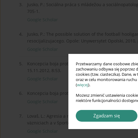
3.
Jusko, P.: Sociálna práca s mládežou a sociálnopatolo
705-1.
Google Scholar
4.
Jusko, P.: The possible solution of the football hool
resocijalizujacego. Opole: Unywersytet Opolski, 2010,
Google Scholar
5.
Koncepcia boja proti diváckemu násiliu na roky 2012 
Przetwarzamy dane osobowe zbiera
zachowaniu odbywa się poprzez d
15.11.2012, 8:53.
cookies (tzw. ciasteczka). Dane, w
Google Scholar
oraz w celu monitorowania ruchu
(
więcej
).
6.
Koncepcia boja proti extrémizmu na roky 2011 – 2014.
Możesz zmienić ustawienia cookie
niektóre funkcjonalności dostępne
Google Scholar
Zgadzam się
7.
Lovaš, L.: Agresia a násilie. Psychológia ľudskej agres
väzniciach a v športe. Bratislava: IKAR, 2010. ISBN 97
Google Scholar