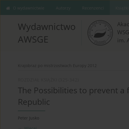
O wydawnictwie
Autorzy
Recenzenci
Książki
Aka
Wydawnictwo
WSG
AWSGE
im. 
Krajobraz po mistrzostwach Europy 2012
ROZDZIAŁ KSIĄŻKI (325-342)
The Possibilities to prevent a
Republic
Peter Jusko
Więcej