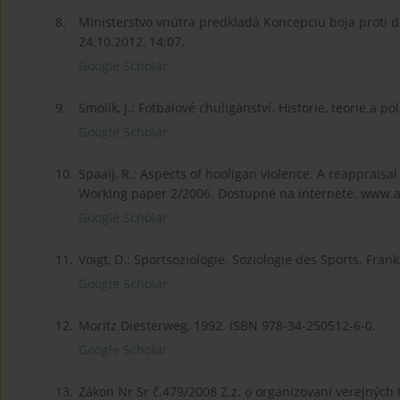
8.
Ministerstvo vnútra predkladá Koncepciu boja proti d
24.10.2012, 14:07.
Google Scholar
9.
Smolík, J.: Fotbalové chuligánství. Historie, teorie a
Google Scholar
10.
Spaaij, R.: Aspects of hooligan violence. A reappraisal
Working paper 2/2006. Dostupné na internete: www.ass
Google Scholar
11.
Voigt, D.: Sportsoziologie. Soziologie des Sports. Fran
Google Scholar
12.
Moritz Diesterweg, 1992. ISBN 978-34-250512-6-0.
Google Scholar
13.
Zákon Nr Sr č.479/2008 Z.z. o organizovaní verejných 