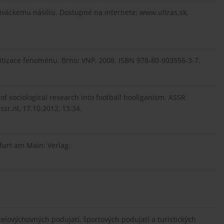
iváckemu násiliu. Dostupné na internete: www.ultras.sk,
 politizace fenoménu. Brno: VNP, 2008. ISBN 978-80-903556-3-7.
 of sociological research into football hooliganism. ASSR
r.nl, 17.10.2012, 13:34.
kfurt am Main: Verlag.
telovýchovných podujatí, športových podujatí a turistických