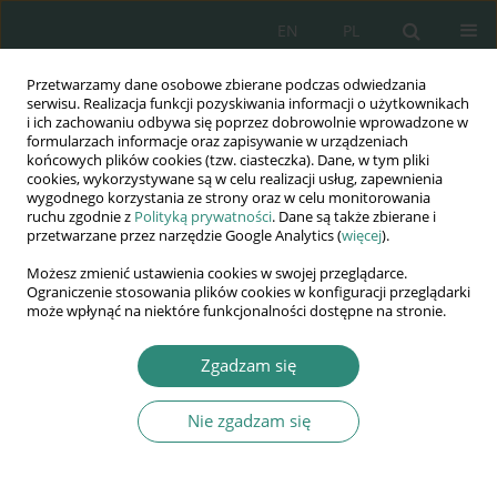
EN
PL
Przetwarzamy dane osobowe zbierane podczas odwiedzania
Wydawnictwo
serwisu. Realizacja funkcji pozyskiwania informacji o użytkownikach
i ich zachowaniu odbywa się poprzez dobrowolnie wprowadzone w
AWSGE
formularzach informacje oraz zapisywanie w urządzeniach
końcowych plików cookies (tzw. ciasteczka). Dane, w tym pliki
cookies, wykorzystywane są w celu realizacji usług, zapewnienia
Akademia Nauk Stosowanych
wygodnego korzystania ze strony oraz w celu monitorowania
WSGE
ruchu zgodnie z
Polityką prywatności
. Dane są także zbierane i
przetwarzane przez narzędzie Google Analytics (
więcej
).
im. Alcide De Gasperi
Możesz zmienić ustawienia cookies w swojej przeglądarce.
Ograniczenie stosowania plików cookies w konfiguracji przeglądarki
może wpłynąć na niektóre funkcjonalności dostępne na stronie.
Bariery, wyzwania i perspektywy przekształceń samorządu...
Zgadzam się
ROZDZIAŁ KSIĄŻKI (235-252)
Nie zgadzam się
Zaangażowanie audytora
wewnętrznego w zarządzanie