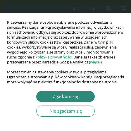
EN
PL
Przetwarzamy dane osobowe zbierane podczas odwiedzania
Wydawnictwo
serwisu. Realizacja funkcji pozyskiwania informacji o użytkownikach
i ich zachowaniu odbywa się poprzez dobrowolnie wprowadzone w
AWSGE
formularzach informacje oraz zapisywanie w urządzeniach
końcowych plików cookies (tzw. ciasteczka). Dane, w tym pliki
cookies, wykorzystywane są w celu realizacji usług, zapewnienia
Akademia Nauk Stosowanych
wygodnego korzystania ze strony oraz w celu monitorowania
WSGE
ruchu zgodnie z
Polityką prywatności
. Dane są także zbierane i
przetwarzane przez narzędzie Google Analytics (
więcej
).
im. Alcide De Gasperi
Możesz zmienić ustawienia cookies w swojej przeglądarce.
Ograniczenie stosowania plików cookies w konfiguracji przeglądarki
może wpłynąć na niektóre funkcjonalności dostępne na stronie.
Bariery, wyzwania i perspektywy przekształceń samorządu...
Zgadzam się
ROZDZIAŁ KSIĄŻKI (181-198)
Nie zgadzam się
Zasady opodatkowania
podatkiem od towarów i usług