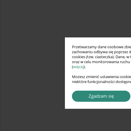
Przetwarzamy dane osobowe zbiera
zachowaniu odbywa się poprzez d
cookies (tzw. ciasteczka). Dane, w
oraz w celu monitorowania ruchu
(
więcej
).
Możesz zmienić ustawienia cookie
niektóre funkcjonalności dostępne
Zgadzam się