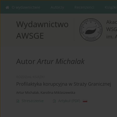
O wydawnictwie
Autorzy
Recenzenci
Książki
Aka
Wydawnictwo
WSG
AWSGE
im. 
Autor
Artur Michalak
ROZDZIAŁ KSIĄŻKI
Profilaktyka korupcyjna w Straży Granicznej
Artur Michalak
,
Karolina Miklaszewska
Streszczenie
Artykuł
(PDF)