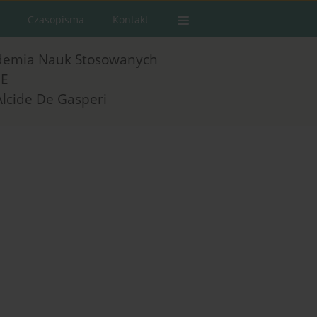
Czasopisma
Kontakt
demia Nauk Stosowanych
E
Alcide De Gasperi