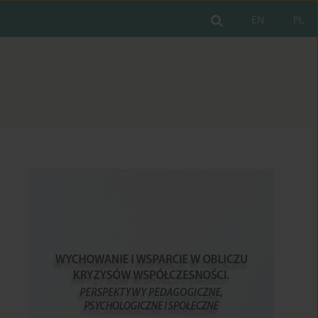
EN
PL