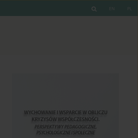
EN
PL