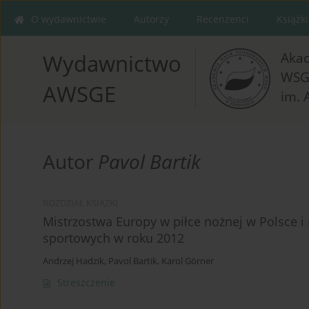
O wydawnictwie
Autorzy
Recenzenci
Książki
Aka
Wydawnictwo
WSG
AWSGE
im. 
Autor
Pavol Bartik
ROZDZIAŁ KSIĄŻKI
Mistrzostwa Europy w piłce nożnej w Polsce i
sportowych w roku 2012
Andrzej Hadzik
,
Pavol Bartik
,
Karol Görner
Streszczenie