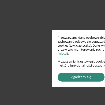
Przetwarzamy dane osobowe zbiera
zachowaniu odbywa się poprzez d
cookies (tzw. ciasteczka). Dane, w
oraz w celu monitorowania ruchu
(
więcej
).
Możesz zmienić ustawienia cookie
niektóre funkcjonalności dostępne
Zgadzam się