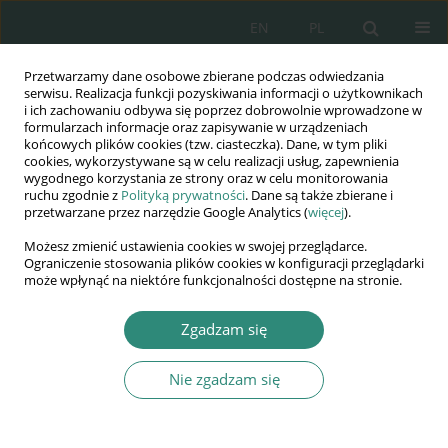
EN
PL
Przetwarzamy dane osobowe zbierane podczas odwiedzania
Wydawnictwo
serwisu. Realizacja funkcji pozyskiwania informacji o użytkownikach
i ich zachowaniu odbywa się poprzez dobrowolnie wprowadzone w
AWSGE
formularzach informacje oraz zapisywanie w urządzeniach
końcowych plików cookies (tzw. ciasteczka). Dane, w tym pliki
cookies, wykorzystywane są w celu realizacji usług, zapewnienia
Akademia Nauk Stosowanych
wygodnego korzystania ze strony oraz w celu monitorowania
WSGE
ruchu zgodnie z
Polityką prywatności
. Dane są także zbierane i
przetwarzane przez narzędzie Google Analytics (
więcej
).
im. Alcide De Gasperi
Możesz zmienić ustawienia cookies w swojej przeglądarce.
Ograniczenie stosowania plików cookies w konfiguracji przeglądarki
może wpłynąć na niektóre funkcjonalności dostępne na stronie.
Autor
Magdalena Boczkowska
Zgadzam się
Nie zgadzam się
ROZDZIAŁ KSIĄŻKI
Model spędzania czasu wolnego współczesnej
rodziny a kształtowanie zachowań zdrowotnych