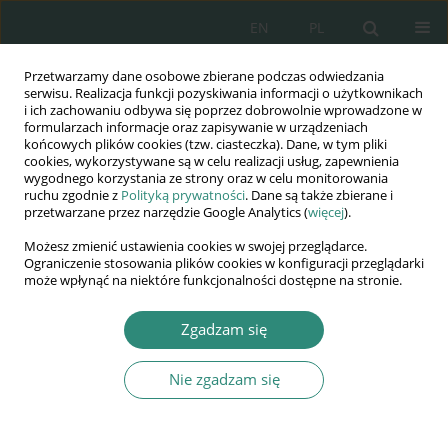
EN
PL
Przetwarzamy dane osobowe zbierane podczas odwiedzania
Wydawnictwo
serwisu. Realizacja funkcji pozyskiwania informacji o użytkownikach
i ich zachowaniu odbywa się poprzez dobrowolnie wprowadzone w
AWSGE
formularzach informacje oraz zapisywanie w urządzeniach
końcowych plików cookies (tzw. ciasteczka). Dane, w tym pliki
cookies, wykorzystywane są w celu realizacji usług, zapewnienia
Akademia Nauk Stosowanych
wygodnego korzystania ze strony oraz w celu monitorowania
WSGE
ruchu zgodnie z
Polityką prywatności
. Dane są także zbierane i
przetwarzane przez narzędzie Google Analytics (
więcej
).
im. Alcide De Gasperi
Możesz zmienić ustawienia cookies w swojej przeglądarce.
Ograniczenie stosowania plików cookies w konfiguracji przeglądarki
może wpłynąć na niektóre funkcjonalności dostępne na stronie.
Autor
Marek Borowski
Zgadzam się
Nie zgadzam się
ROZDZIAŁ KSIĄŻKI
PEDAGOG SZKOLNY – JEGO KSZTAŁCENIE I ROLA
W PROCESIE ODDZIAŁYWAŃ WYCHOWAWCZYCH