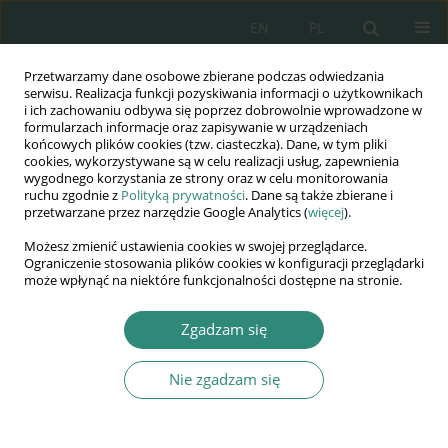
EN
PL
Przetwarzamy dane osobowe zbierane podczas odwiedzania
Wydawnictwo
serwisu. Realizacja funkcji pozyskiwania informacji o użytkownikach
i ich zachowaniu odbywa się poprzez dobrowolnie wprowadzone w
AWSGE
formularzach informacje oraz zapisywanie w urządzeniach
końcowych plików cookies (tzw. ciasteczka). Dane, w tym pliki
cookies, wykorzystywane są w celu realizacji usług, zapewnienia
Akademia Nauk Stosowanych
wygodnego korzystania ze strony oraz w celu monitorowania
WSGE
ruchu zgodnie z
Polityką prywatności
. Dane są także zbierane i
przetwarzane przez narzędzie Google Analytics (
więcej
).
im. Alcide De Gasperi
Możesz zmienić ustawienia cookies w swojej przeglądarce.
Ograniczenie stosowania plików cookies w konfiguracji przeglądarki
może wpłynąć na niektóre funkcjonalności dostępne na stronie.
Autor
Dorota Dąbek
Zgadzam się
Nie zgadzam się
ROZDZIAŁ KSIĄŻKI
The right to a fair trail: the case of administrative
sanctions