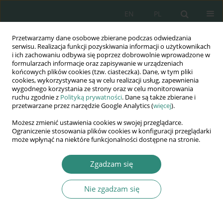
EN
PL
Przetwarzamy dane osobowe zbierane podczas odwiedzania
Wydawnictwo
serwisu. Realizacja funkcji pozyskiwania informacji o użytkownikach
i ich zachowaniu odbywa się poprzez dobrowolnie wprowadzone w
AWSGE
formularzach informacje oraz zapisywanie w urządzeniach
końcowych plików cookies (tzw. ciasteczka). Dane, w tym pliki
cookies, wykorzystywane są w celu realizacji usług, zapewnienia
Akademia Nauk Stosowanych
wygodnego korzystania ze strony oraz w celu monitorowania
WSGE
ruchu zgodnie z
Polityką prywatności
. Dane są także zbierane i
przetwarzane przez narzędzie Google Analytics (
więcej
).
im. Alcide De Gasperi
Możesz zmienić ustawienia cookies w swojej przeglądarce.
Ograniczenie stosowania plików cookies w konfiguracji przeglądarki
może wpłynąć na niektóre funkcjonalności dostępne na stronie.
Autor
Daria Becker-Pestka
Zgadzam się
Nie zgadzam się
ROZDZIAŁ KSIĄŻKI
Alkoholizm, przemoc, bezrobocie jako problemy
współczesnej rodziny stanowiące zagrożenie dla