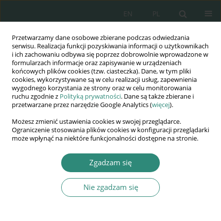
EN
PL
Przetwarzamy dane osobowe zbierane podczas odwiedzania
Wydawnictwo
serwisu. Realizacja funkcji pozyskiwania informacji o użytkownikach
i ich zachowaniu odbywa się poprzez dobrowolnie wprowadzone w
AWSGE
formularzach informacje oraz zapisywanie w urządzeniach
końcowych plików cookies (tzw. ciasteczka). Dane, w tym pliki
cookies, wykorzystywane są w celu realizacji usług, zapewnienia
Akademia Nauk Stosowanych
wygodnego korzystania ze strony oraz w celu monitorowania
WSGE
ruchu zgodnie z
Polityką prywatności
. Dane są także zbierane i
przetwarzane przez narzędzie Google Analytics (
więcej
).
im. Alcide De Gasperi
Możesz zmienić ustawienia cookies w swojej przeglądarce.
Ograniczenie stosowania plików cookies w konfiguracji przeglądarki
może wpłynąć na niektóre funkcjonalności dostępne na stronie.
Autor
Dawid Jędrzejak
Zgadzam się
Nie zgadzam się
ROZDZIAŁ KSIĄŻKI
Szanse na integrację polskich Romów w I
dekadzie XXI wieku