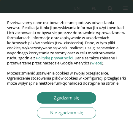
EN
PL
Przetwarzamy dane osobowe zbierane podczas odwiedzania
Wydawnictwo
serwisu. Realizacja funkcji pozyskiwania informacji o użytkownikach
i ich zachowaniu odbywa się poprzez dobrowolnie wprowadzone w
AWSGE
formularzach informacje oraz zapisywanie w urządzeniach
końcowych plików cookies (tzw. ciasteczka). Dane, w tym pliki
cookies, wykorzystywane są w celu realizacji usług, zapewnienia
Akademia Nauk Stosowanych
wygodnego korzystania ze strony oraz w celu monitorowania
WSGE
ruchu zgodnie z
Polityką prywatności
. Dane są także zbierane i
przetwarzane przez narzędzie Google Analytics (
więcej
).
im. Alcide De Gasperi
Możesz zmienić ustawienia cookies w swojej przeglądarce.
Ograniczenie stosowania plików cookies w konfiguracji przeglądarki
może wpłynąć na niektóre funkcjonalności dostępne na stronie.
Autor
Dorota Jegorow
Zgadzam się
Nie zgadzam się
ROZDZIAŁ KSIĄŻKI
Postępująca dywergencja wewnętrzna Polski –
ułuda racjonalnego rozwoju