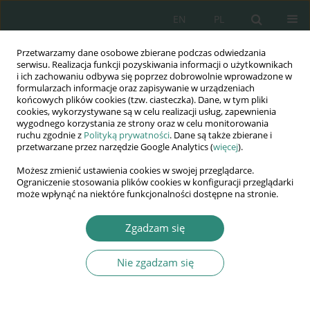
EN
PL
Przetwarzamy dane osobowe zbierane podczas odwiedzania
Wydawnictwo
serwisu. Realizacja funkcji pozyskiwania informacji o użytkownikach
i ich zachowaniu odbywa się poprzez dobrowolnie wprowadzone w
AWSGE
formularzach informacje oraz zapisywanie w urządzeniach
końcowych plików cookies (tzw. ciasteczka). Dane, w tym pliki
cookies, wykorzystywane są w celu realizacji usług, zapewnienia
Akademia Nauk Stosowanych
wygodnego korzystania ze strony oraz w celu monitorowania
WSGE
ruchu zgodnie z
Polityką prywatności
. Dane są także zbierane i
przetwarzane przez narzędzie Google Analytics (
więcej
).
im. Alcide De Gasperi
Możesz zmienić ustawienia cookies w swojej przeglądarce.
Ograniczenie stosowania plików cookies w konfiguracji przeglądarki
może wpłynąć na niektóre funkcjonalności dostępne na stronie.
Autor
Tomasz Dukiewicz
Zgadzam się
Nie zgadzam się
ROZDZIAŁ KSIĄŻKI
Informacja determinantem procesu decyzyjnego
Tomasz Dukiewicz