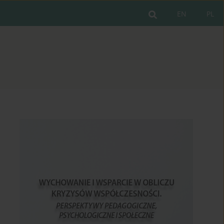
EN
PL