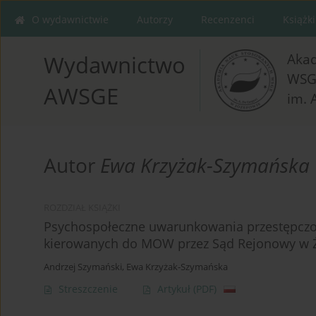
O wydawnictwie
Autorzy
Recenzenci
Książki
Aka
Wydawnictwo
WSG
AWSGE
im. 
Autor
Ewa Krzyżak-Szymańska
ROZDZIAŁ KSIĄŻKI
Psychospołeczne uwarunkowania przestępczoś
kierowanych do MOW przez Sąd Rejonowy w 
Andrzej Szymański
,
Ewa Krzyżak-Szymańska
Streszczenie
Artykuł
(PDF)