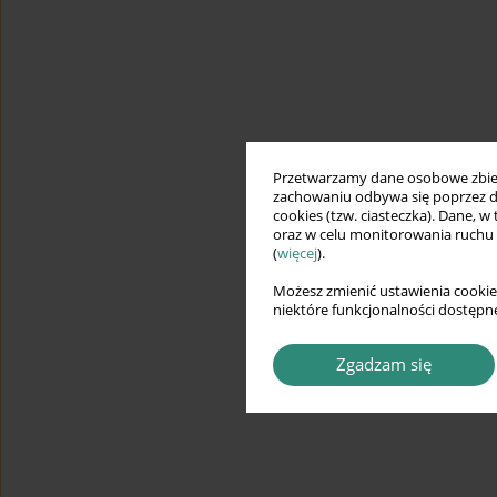
Przetwarzamy dane osobowe zbiera
zachowaniu odbywa się poprzez d
cookies (tzw. ciasteczka). Dane, w
oraz w celu monitorowania ruchu
(
więcej
).
Możesz zmienić ustawienia cookie
niektóre funkcjonalności dostępne
Zgadzam się