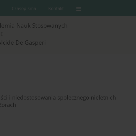
Czasopisma
Kontakt
demia Nauk Stosowanych
E
Alcide De Gasperi
ci i niedostosowania społecznego nieletnich
Żorach