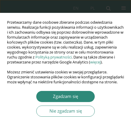
EN
PL
Przetwarzamy dane osobowe zbierane podczas odwiedzania
Wydawnictwo
serwisu. Realizacja funkcji pozyskiwania informacji o użytkownikach
i ich zachowaniu odbywa się poprzez dobrowolnie wprowadzone w
AWSGE
formularzach informacje oraz zapisywanie w urządzeniach
końcowych plików cookies (tzw. ciasteczka). Dane, w tym pliki
cookies, wykorzystywane są w celu realizacji usług, zapewnienia
Akademia Nauk Stosowanych
wygodnego korzystania ze strony oraz w celu monitorowania
WSGE
ruchu zgodnie z
Polityką prywatności
. Dane są także zbierane i
przetwarzane przez narzędzie Google Analytics (
więcej
).
im. Alcide De Gasperi
Możesz zmienić ustawienia cookies w swojej przeglądarce.
Ograniczenie stosowania plików cookies w konfiguracji przeglądarki
może wpłynąć na niektóre funkcjonalności dostępne na stronie.
Autor
Janina Florczykiewicz
Zgadzam się
Nie zgadzam się
ROZDZIAŁ KSIĄŻKI
Presja w pracy nauczyciela jako czynnik
wypalenia zawodowego