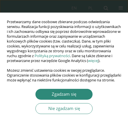
EN
PL
Przetwarzamy dane osobowe zbierane podczas odwiedzania
Wydawnictwo
serwisu. Realizacja funkcji pozyskiwania informacji o użytkownikach
i ich zachowaniu odbywa się poprzez dobrowolnie wprowadzone w
AWSGE
formularzach informacje oraz zapisywanie w urządzeniach
końcowych plików cookies (tzw. ciasteczka). Dane, w tym pliki
cookies, wykorzystywane są w celu realizacji usług, zapewnienia
Akademia Nauk Stosowanych
wygodnego korzystania ze strony oraz w celu monitorowania
WSGE
ruchu zgodnie z
Polityką prywatności
. Dane są także zbierane i
przetwarzane przez narzędzie Google Analytics (
więcej
).
im. Alcide De Gasperi
Możesz zmienić ustawienia cookies w swojej przeglądarce.
Ograniczenie stosowania plików cookies w konfiguracji przeglądarki
może wpłynąć na niektóre funkcjonalności dostępne na stronie.
Autor
Elwira Gross-Gołacka
Zgadzam się
ROZDZIAŁ KSIĄŻKI
Nie zgadzam się
The role of the concept of diversity management
in respecting human rights in an organisation
Elwira Gross-Gołacka