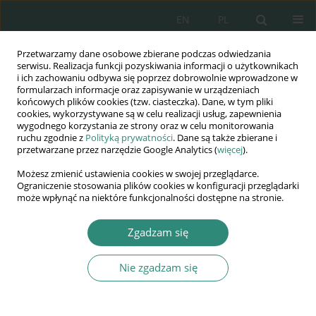
EN
PL
Przetwarzamy dane osobowe zbierane podczas odwiedzania
Wydawnictwo
serwisu. Realizacja funkcji pozyskiwania informacji o użytkownikach
i ich zachowaniu odbywa się poprzez dobrowolnie wprowadzone w
AWSGE
formularzach informacje oraz zapisywanie w urządzeniach
końcowych plików cookies (tzw. ciasteczka). Dane, w tym pliki
cookies, wykorzystywane są w celu realizacji usług, zapewnienia
Akademia Nauk Stosowanych
wygodnego korzystania ze strony oraz w celu monitorowania
WSGE
ruchu zgodnie z
Polityką prywatności
. Dane są także zbierane i
przetwarzane przez narzędzie Google Analytics (
więcej
).
im. Alcide De Gasperi
Możesz zmienić ustawienia cookies w swojej przeglądarce.
Ograniczenie stosowania plików cookies w konfiguracji przeglądarki
może wpłynąć na niektóre funkcjonalności dostępne na stronie.
Autor
Igor Grygus
Zgadzam się
Nie zgadzam się
ROZDZIAŁ KSIĄŻKI
Sanitary requirements for training young people
in physical education as a factor of safety of