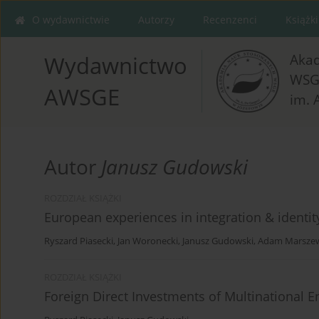
O wydawnictwie
Autorzy
Recenzenci
Książki
Aka
Wydawnictwo
WSG
AWSGE
im. 
Autor
Janusz Gudowski
ROZDZIAŁ KSIĄŻKI
European experiences in integration & identit
Ryszard Piasecki
,
Jan Woronecki
,
Janusz Gudowski
,
Adam Marszew
ROZDZIAŁ KSIĄŻKI
Foreign Direct Investments of Multinational