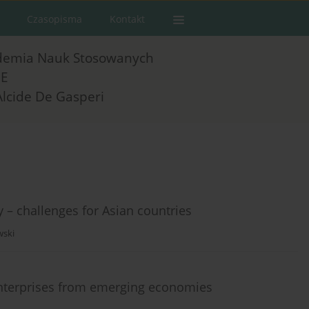
Czasopisma
Kontakt
demia Nauk Stosowanych
E
Alcide De Gasperi
y – challenges for Asian countries
ski
 Enterprises from emerging economies