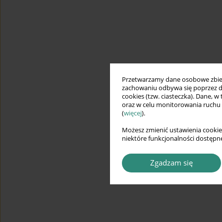
Przetwarzamy dane osobowe zbiera
zachowaniu odbywa się poprzez d
cookies (tzw. ciasteczka). Dane, w
oraz w celu monitorowania ruchu
(
więcej
).
Możesz zmienić ustawienia cookie
niektóre funkcjonalności dostępne
Zgadzam się