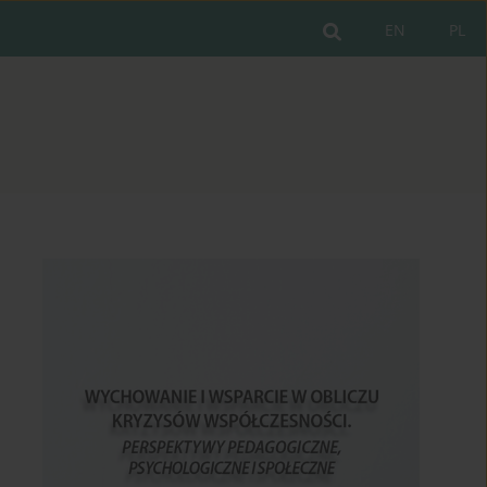
EN
PL