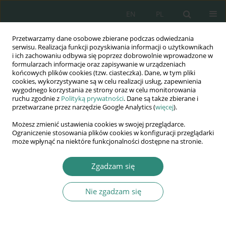
EN
PL
Przetwarzamy dane osobowe zbierane podczas odwiedzania
Wydawnictwo
serwisu. Realizacja funkcji pozyskiwania informacji o użytkownikach
i ich zachowaniu odbywa się poprzez dobrowolnie wprowadzone w
AWSGE
formularzach informacje oraz zapisywanie w urządzeniach
końcowych plików cookies (tzw. ciasteczka). Dane, w tym pliki
cookies, wykorzystywane są w celu realizacji usług, zapewnienia
Akademia Nauk Stosowanych
wygodnego korzystania ze strony oraz w celu monitorowania
WSGE
ruchu zgodnie z
Polityką prywatności
. Dane są także zbierane i
przetwarzane przez narzędzie Google Analytics (
więcej
).
im. Alcide De Gasperi
Możesz zmienić ustawienia cookies w swojej przeglądarce.
Ograniczenie stosowania plików cookies w konfiguracji przeglądarki
może wpłynąć na niektóre funkcjonalności dostępne na stronie.
Autor
Izabela Bojarska
Zgadzam się
Nie zgadzam się
KSIĄŻKA
Podstawy prawa cywilnego dla
administracji