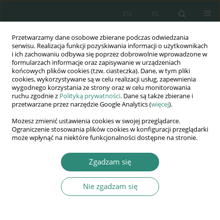
EN
PL
Przetwarzamy dane osobowe zbierane podczas odwiedzania
Wydawnictwo
serwisu. Realizacja funkcji pozyskiwania informacji o użytkownikach
i ich zachowaniu odbywa się poprzez dobrowolnie wprowadzone w
AWSGE
formularzach informacje oraz zapisywanie w urządzeniach
końcowych plików cookies (tzw. ciasteczka). Dane, w tym pliki
cookies, wykorzystywane są w celu realizacji usług, zapewnienia
Akademia Nauk Stosowanych
wygodnego korzystania ze strony oraz w celu monitorowania
WSGE
ruchu zgodnie z
Polityką prywatności
. Dane są także zbierane i
przetwarzane przez narzędzie Google Analytics (
więcej
).
im. Alcide De Gasperi
Możesz zmienić ustawienia cookies w swojej przeglądarce.
Ograniczenie stosowania plików cookies w konfiguracji przeglądarki
może wpłynąć na niektóre funkcjonalności dostępne na stronie.
Autor
Małgorzata Kaniewska
Zgadzam się
Nie zgadzam się
KSIĄŻKA
Etyczno-prawne aspekty zmian
klimatycznych