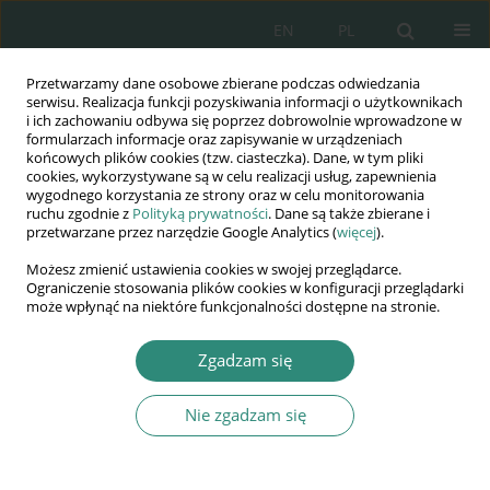
EN
PL
Przetwarzamy dane osobowe zbierane podczas odwiedzania
Wydawnictwo
serwisu. Realizacja funkcji pozyskiwania informacji o użytkownikach
i ich zachowaniu odbywa się poprzez dobrowolnie wprowadzone w
AWSGE
formularzach informacje oraz zapisywanie w urządzeniach
końcowych plików cookies (tzw. ciasteczka). Dane, w tym pliki
cookies, wykorzystywane są w celu realizacji usług, zapewnienia
Akademia Nauk Stosowanych
wygodnego korzystania ze strony oraz w celu monitorowania
WSGE
ruchu zgodnie z
Polityką prywatności
. Dane są także zbierane i
przetwarzane przez narzędzie Google Analytics (
więcej
).
im. Alcide De Gasperi
Możesz zmienić ustawienia cookies w swojej przeglądarce.
Ograniczenie stosowania plików cookies w konfiguracji przeglądarki
może wpłynąć na niektóre funkcjonalności dostępne na stronie.
Autor
Marcin Kazimierczuk
Zgadzam się
ROZDZIAŁ KSIĄŻKI
Nie zgadzam się
Ograniczenie prawa do udzielenia informacji
publicznej ze względu na tajemnicę
przedsiębiorstwa