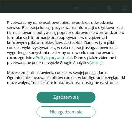
EN
PL
Przetwarzamy dane osobowe zbierane podczas odwiedzania
Wydawnictwo
serwisu. Realizacja funkcji pozyskiwania informacji o użytkownikach
i ich zachowaniu odbywa się poprzez dobrowolnie wprowadzone w
AWSGE
formularzach informacje oraz zapisywanie w urządzeniach
końcowych plików cookies (tzw. ciasteczka). Dane, w tym pliki
cookies, wykorzystywane są w celu realizacji usług, zapewnienia
Akademia Nauk Stosowanych
wygodnego korzystania ze strony oraz w celu monitorowania
WSGE
ruchu zgodnie z
Polityką prywatności
. Dane są także zbierane i
przetwarzane przez narzędzie Google Analytics (
więcej
).
im. Alcide De Gasperi
Możesz zmienić ustawienia cookies w swojej przeglądarce.
Ograniczenie stosowania plików cookies w konfiguracji przeglądarki
może wpłynąć na niektóre funkcjonalności dostępne na stronie.
Autor
Justyna Krzykowska
Zgadzam się
Nie zgadzam się
ROZDZIAŁ KSIĄŻKI
Współdziałanie samorządów z kościołami i
innymi związkami wyznaniowymi w realizacji