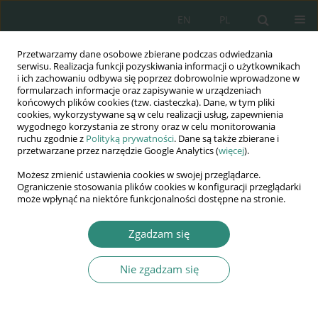
EN
PL
Przetwarzamy dane osobowe zbierane podczas odwiedzania
Wydawnictwo
serwisu. Realizacja funkcji pozyskiwania informacji o użytkownikach
i ich zachowaniu odbywa się poprzez dobrowolnie wprowadzone w
AWSGE
formularzach informacje oraz zapisywanie w urządzeniach
końcowych plików cookies (tzw. ciasteczka). Dane, w tym pliki
cookies, wykorzystywane są w celu realizacji usług, zapewnienia
Akademia Nauk Stosowanych
wygodnego korzystania ze strony oraz w celu monitorowania
WSGE
ruchu zgodnie z
Polityką prywatności
. Dane są także zbierane i
przetwarzane przez narzędzie Google Analytics (
więcej
).
im. Alcide De Gasperi
Możesz zmienić ustawienia cookies w swojej przeglądarce.
Ograniczenie stosowania plików cookies w konfiguracji przeglądarki
może wpłynąć na niektóre funkcjonalności dostępne na stronie.
Autor
Krzysztof LIDERMAN
Zgadzam się
Nie zgadzam się
ROZDZIAŁ KSIĄŻKI
Bezpieczeństwo informacyjne jako cel ataku
terrorystycznego