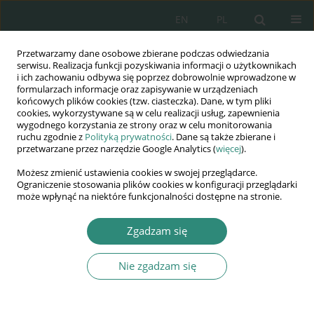
EN
PL
Przetwarzamy dane osobowe zbierane podczas odwiedzania
Wydawnictwo
serwisu. Realizacja funkcji pozyskiwania informacji o użytkownikach
i ich zachowaniu odbywa się poprzez dobrowolnie wprowadzone w
AWSGE
formularzach informacje oraz zapisywanie w urządzeniach
końcowych plików cookies (tzw. ciasteczka). Dane, w tym pliki
cookies, wykorzystywane są w celu realizacji usług, zapewnienia
Akademia Nauk Stosowanych
wygodnego korzystania ze strony oraz w celu monitorowania
WSGE
ruchu zgodnie z
Polityką prywatności
. Dane są także zbierane i
przetwarzane przez narzędzie Google Analytics (
więcej
).
im. Alcide De Gasperi
Możesz zmienić ustawienia cookies w swojej przeglądarce.
Ograniczenie stosowania plików cookies w konfiguracji przeglądarki
może wpłynąć na niektóre funkcjonalności dostępne na stronie.
Autor
Izabela Leśniak
Zgadzam się
Nie zgadzam się
ROZDZIAŁ KSIĄŻKI
Straż miejska jako determinanta bezpieczeństwa i
porządku publicznego