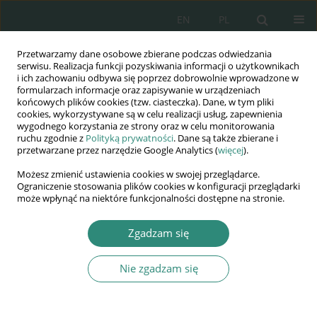
EN
PL
Przetwarzamy dane osobowe zbierane podczas odwiedzania
Wydawnictwo
serwisu. Realizacja funkcji pozyskiwania informacji o użytkownikach
i ich zachowaniu odbywa się poprzez dobrowolnie wprowadzone w
AWSGE
formularzach informacje oraz zapisywanie w urządzeniach
końcowych plików cookies (tzw. ciasteczka). Dane, w tym pliki
cookies, wykorzystywane są w celu realizacji usług, zapewnienia
Akademia Nauk Stosowanych
wygodnego korzystania ze strony oraz w celu monitorowania
WSGE
ruchu zgodnie z
Polityką prywatności
. Dane są także zbierane i
przetwarzane przez narzędzie Google Analytics (
więcej
).
im. Alcide De Gasperi
Możesz zmienić ustawienia cookies w swojej przeglądarce.
Ograniczenie stosowania plików cookies w konfiguracji przeglądarki
może wpłynąć na niektóre funkcjonalności dostępne na stronie.
Autor
Zbigniew Leśniewski
Zgadzam się
Nie zgadzam się
ROZDZIAŁ KSIĄŻKI
Ocena możliwości zastosowania teorii
konstruktywizmu i konektywizmu