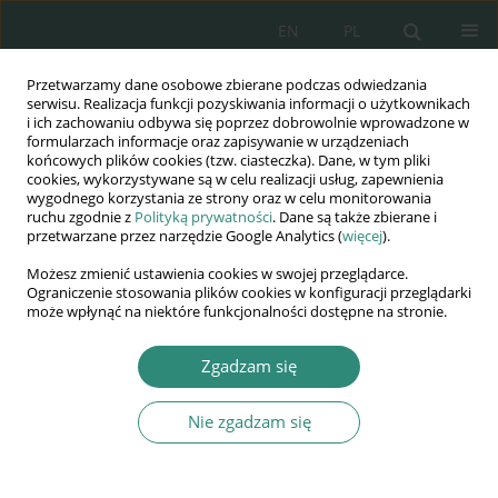
EN
PL
Przetwarzamy dane osobowe zbierane podczas odwiedzania
Wydawnictwo
serwisu. Realizacja funkcji pozyskiwania informacji o użytkownikach
i ich zachowaniu odbywa się poprzez dobrowolnie wprowadzone w
AWSGE
formularzach informacje oraz zapisywanie w urządzeniach
końcowych plików cookies (tzw. ciasteczka). Dane, w tym pliki
cookies, wykorzystywane są w celu realizacji usług, zapewnienia
Akademia Nauk Stosowanych
wygodnego korzystania ze strony oraz w celu monitorowania
WSGE
ruchu zgodnie z
Polityką prywatności
. Dane są także zbierane i
przetwarzane przez narzędzie Google Analytics (
więcej
).
im. Alcide De Gasperi
Możesz zmienić ustawienia cookies w swojej przeglądarce.
Ograniczenie stosowania plików cookies w konfiguracji przeglądarki
może wpłynąć na niektóre funkcjonalności dostępne na stronie.
Autor
Małgorzata Andrzejczak-
Zgadzam się
Świątek
Nie zgadzam się
ROZDZIAŁ KSIĄŻKI
Pościg transgraniczny jako szczególna forma