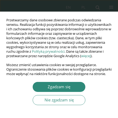
EN
PL
Przetwarzamy dane osobowe zbierane podczas odwiedzania
Wydawnictwo
serwisu. Realizacja funkcji pozyskiwania informacji o użytkownikach
i ich zachowaniu odbywa się poprzez dobrowolnie wprowadzone w
AWSGE
formularzach informacje oraz zapisywanie w urządzeniach
końcowych plików cookies (tzw. ciasteczka). Dane, w tym pliki
cookies, wykorzystywane są w celu realizacji usług, zapewnienia
Akademia Nauk Stosowanych
wygodnego korzystania ze strony oraz w celu monitorowania
WSGE
ruchu zgodnie z
Polityką prywatności
. Dane są także zbierane i
przetwarzane przez narzędzie Google Analytics (
więcej
).
im. Alcide De Gasperi
Możesz zmienić ustawienia cookies w swojej przeglądarce.
Ograniczenie stosowania plików cookies w konfiguracji przeglądarki
może wpłynąć na niektóre funkcjonalności dostępne na stronie.
Autor
Zdzisław Majchrzyk
Zgadzam się
Nie zgadzam się
ROZDZIAŁ KSIĄŻKI
Realna i wirtualna rzeczywistość – agresywne
zabawy i przestępstwa nieletnich w świecie