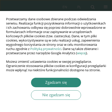
EN
PL
Przetwarzamy dane osobowe zbierane podczas odwiedzania
Wydawnictwo
serwisu. Realizacja funkcji pozyskiwania informacji o użytkownikach
i ich zachowaniu odbywa się poprzez dobrowolnie wprowadzone w
AWSGE
formularzach informacje oraz zapisywanie w urządzeniach
końcowych plików cookies (tzw. ciasteczka). Dane, w tym pliki
cookies, wykorzystywane są w celu realizacji usług, zapewnienia
Akademia Nauk Stosowanych
wygodnego korzystania ze strony oraz w celu monitorowania
WSGE
ruchu zgodnie z
Polityką prywatności
. Dane są także zbierane i
przetwarzane przez narzędzie Google Analytics (
więcej
).
im. Alcide De Gasperi
Możesz zmienić ustawienia cookies w swojej przeglądarce.
Ograniczenie stosowania plików cookies w konfiguracji przeglądarki
może wpłynąć na niektóre funkcjonalności dostępne na stronie.
Autor
Michał Mariański
Zgadzam się
Nie zgadzam się
ROZDZIAŁ KSIĄŻKI
Ewolucja i wykorzystanie odnawialnych źródeł
energii we Francji