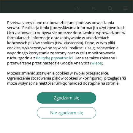
EN
PL
Przetwarzamy dane osobowe zbierane podczas odwiedzania
Wydawnictwo
serwisu. Realizacja funkcji pozyskiwania informacji o użytkownikach
i ich zachowaniu odbywa się poprzez dobrowolnie wprowadzone w
AWSGE
formularzach informacje oraz zapisywanie w urządzeniach
końcowych plików cookies (tzw. ciasteczka). Dane, w tym pliki
cookies, wykorzystywane są w celu realizacji usług, zapewnienia
Akademia Nauk Stosowanych
wygodnego korzystania ze strony oraz w celu monitorowania
WSGE
ruchu zgodnie z
Polityką prywatności
. Dane są także zbierane i
przetwarzane przez narzędzie Google Analytics (
więcej
).
im. Alcide De Gasperi
Możesz zmienić ustawienia cookies w swojej przeglądarce.
Ograniczenie stosowania plików cookies w konfiguracji przeglądarki
może wpłynąć na niektóre funkcjonalności dostępne na stronie.
Autor
Marzena Banaczyk
Zgadzam się
Nie zgadzam się
ROZDZIAŁ KSIĄŻKI
Skala zjawiska problemu przemocy wobec
nieletnich oraz formy wsparcia na przykładzie