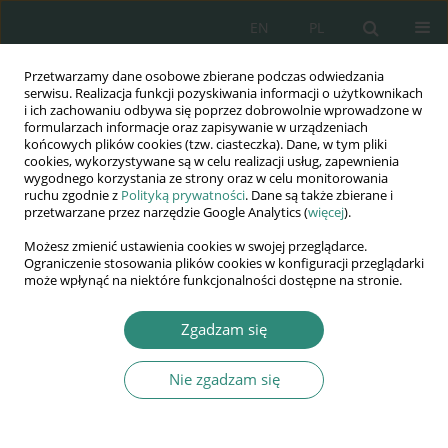
EN
PL
Przetwarzamy dane osobowe zbierane podczas odwiedzania
Wydawnictwo
serwisu. Realizacja funkcji pozyskiwania informacji o użytkownikach
i ich zachowaniu odbywa się poprzez dobrowolnie wprowadzone w
AWSGE
formularzach informacje oraz zapisywanie w urządzeniach
końcowych plików cookies (tzw. ciasteczka). Dane, w tym pliki
cookies, wykorzystywane są w celu realizacji usług, zapewnienia
Akademia Nauk Stosowanych
wygodnego korzystania ze strony oraz w celu monitorowania
WSGE
ruchu zgodnie z
Polityką prywatności
. Dane są także zbierane i
przetwarzane przez narzędzie Google Analytics (
więcej
).
im. Alcide De Gasperi
Możesz zmienić ustawienia cookies w swojej przeglądarce.
Ograniczenie stosowania plików cookies w konfiguracji przeglądarki
może wpłynąć na niektóre funkcjonalności dostępne na stronie.
Autor
Natalia Samoliuk
Zgadzam się
Nie zgadzam się
ROZDZIAŁ KSIĄŻKI
Distribution of value added cost between
production factors