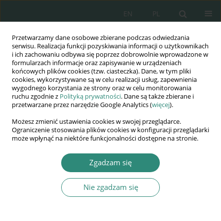
EN
PL
Przetwarzamy dane osobowe zbierane podczas odwiedzania
Wydawnictwo
serwisu. Realizacja funkcji pozyskiwania informacji o użytkownikach
i ich zachowaniu odbywa się poprzez dobrowolnie wprowadzone w
AWSGE
formularzach informacje oraz zapisywanie w urządzeniach
końcowych plików cookies (tzw. ciasteczka). Dane, w tym pliki
cookies, wykorzystywane są w celu realizacji usług, zapewnienia
Akademia Nauk Stosowanych
wygodnego korzystania ze strony oraz w celu monitorowania
WSGE
ruchu zgodnie z
Polityką prywatności
. Dane są także zbierane i
przetwarzane przez narzędzie Google Analytics (
więcej
).
im. Alcide De Gasperi
Możesz zmienić ustawienia cookies w swojej przeglądarce.
Ograniczenie stosowania plików cookies w konfiguracji przeglądarki
może wpłynąć na niektóre funkcjonalności dostępne na stronie.
Autor
Katarzyna Nowak
Zgadzam się
Nie zgadzam się
ROZDZIAŁ KSIĄŻKI
Nowoczesne urządzenia mobilne a
bezpieczeństwo uczestników ruchu drogowego