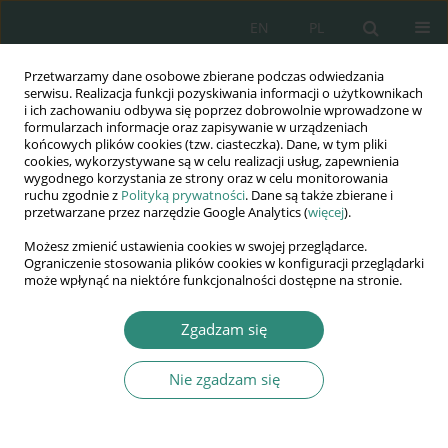
EN
PL
Przetwarzamy dane osobowe zbierane podczas odwiedzania
Wydawnictwo
serwisu. Realizacja funkcji pozyskiwania informacji o użytkownikach
i ich zachowaniu odbywa się poprzez dobrowolnie wprowadzone w
AWSGE
formularzach informacje oraz zapisywanie w urządzeniach
końcowych plików cookies (tzw. ciasteczka). Dane, w tym pliki
cookies, wykorzystywane są w celu realizacji usług, zapewnienia
Akademia Nauk Stosowanych
wygodnego korzystania ze strony oraz w celu monitorowania
WSGE
ruchu zgodnie z
Polityką prywatności
. Dane są także zbierane i
przetwarzane przez narzędzie Google Analytics (
więcej
).
im. Alcide De Gasperi
Możesz zmienić ustawienia cookies w swojej przeglądarce.
Ograniczenie stosowania plików cookies w konfiguracji przeglądarki
może wpłynąć na niektóre funkcjonalności dostępne na stronie.
Autor
Oksana Prosianyk
Zgadzam się
Nie zgadzam się
KSIĄŻKA
Social communications in business
environment