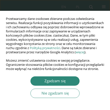
EN
PL
Przetwarzamy dane osobowe zbierane podczas odwiedzania
Wydawnictwo
serwisu. Realizacja funkcji pozyskiwania informacji o użytkownikach
i ich zachowaniu odbywa się poprzez dobrowolnie wprowadzone w
AWSGE
formularzach informacje oraz zapisywanie w urządzeniach
końcowych plików cookies (tzw. ciasteczka). Dane, w tym pliki
cookies, wykorzystywane są w celu realizacji usług, zapewnienia
Akademia Nauk Stosowanych
wygodnego korzystania ze strony oraz w celu monitorowania
WSGE
ruchu zgodnie z
Polityką prywatności
. Dane są także zbierane i
przetwarzane przez narzędzie Google Analytics (
więcej
).
im. Alcide De Gasperi
Możesz zmienić ustawienia cookies w swojej przeglądarce.
Ograniczenie stosowania plików cookies w konfiguracji przeglądarki
może wpłynąć na niektóre funkcjonalności dostępne na stronie.
Autor
Ferdinando Parente
Zgadzam się
ROZDZIAŁ KSIĄŻKI
Nie zgadzam się
Cybermedicina, invenzioni biotecnologiche e
diritti umani: le frontiere dell’umanesimo
giuridico nel nuovo millennio