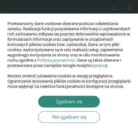
EN
PL
Przetwarzamy dane osobowe zbierane podczas odwiedzania
Wydawnictwo
serwisu. Realizacja funkcji pozyskiwania informacji o użytkownikach
i ich zachowaniu odbywa się poprzez dobrowolnie wprowadzone w
AWSGE
formularzach informacje oraz zapisywanie w urządzeniach
końcowych plików cookies (tzw. ciasteczka). Dane, w tym pliki
cookies, wykorzystywane są w celu realizacji usług, zapewnienia
Akademia Nauk Stosowanych
wygodnego korzystania ze strony oraz w celu monitorowania
WSGE
ruchu zgodnie z
Polityką prywatności
. Dane są także zbierane i
przetwarzane przez narzędzie Google Analytics (
więcej
).
im. Alcide De Gasperi
Możesz zmienić ustawienia cookies w swojej przeglądarce.
Ograniczenie stosowania plików cookies w konfiguracji przeglądarki
może wpłynąć na niektóre funkcjonalności dostępne na stronie.
Autor
Piotr Pietrzak
Zgadzam się
Nie zgadzam się
ROZDZIAŁ KSIĄŻKI
Monitorowanie losów zawodowych absolwentów
kierunków rolniczych i leśnych z wykorzystaniem