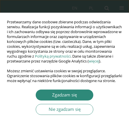
EN
PL
Przetwarzamy dane osobowe zbierane podczas odwiedzania
Wydawnictwo
serwisu. Realizacja funkcji pozyskiwania informacji o użytkownikach
i ich zachowaniu odbywa się poprzez dobrowolnie wprowadzone w
AWSGE
formularzach informacje oraz zapisywanie w urządzeniach
końcowych plików cookies (tzw. ciasteczka). Dane, w tym pliki
cookies, wykorzystywane są w celu realizacji usług, zapewnienia
Akademia Nauk Stosowanych
wygodnego korzystania ze strony oraz w celu monitorowania
WSGE
ruchu zgodnie z
Polityką prywatności
. Dane są także zbierane i
przetwarzane przez narzędzie Google Analytics (
więcej
).
im. Alcide De Gasperi
Możesz zmienić ustawienia cookies w swojej przeglądarce.
Ograniczenie stosowania plików cookies w konfiguracji przeglądarki
może wpłynąć na niektóre funkcjonalności dostępne na stronie.
Autor
Rafał Rogala
Zgadzam się
Nie zgadzam się
ROZDZIAŁ KSIĄŻKI
Reception of the asylum seekers, their rights and
duties in the light of the EU human rights