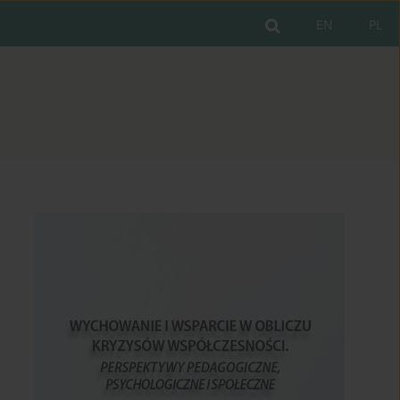
EN
PL