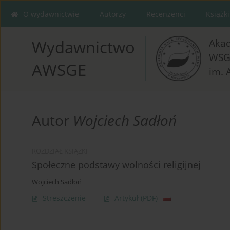
O wydawnictwie
Autorzy
Recenzenci
Książki
Aka
Wydawnictwo
WSG
AWSGE
im. 
Autor
Wojciech Sadłoń
ROZDZIAŁ KSIĄŻKI
Społeczne podstawy wolności religijnej
Wojciech Sadłoń
Streszczenie
Artykuł
(PDF)