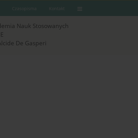
Czasopisma
Kontakt
demia Nauk Stosowanych
E
Alcide De Gasperi