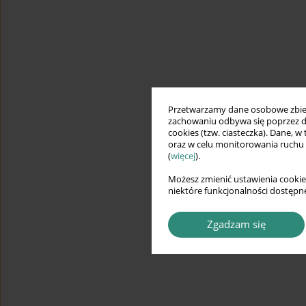
Przetwarzamy dane osobowe zbiera
zachowaniu odbywa się poprzez d
cookies (tzw. ciasteczka). Dane, w
oraz w celu monitorowania ruchu
(
więcej
).
Możesz zmienić ustawienia cookie
niektóre funkcjonalności dostępne
Zgadzam się