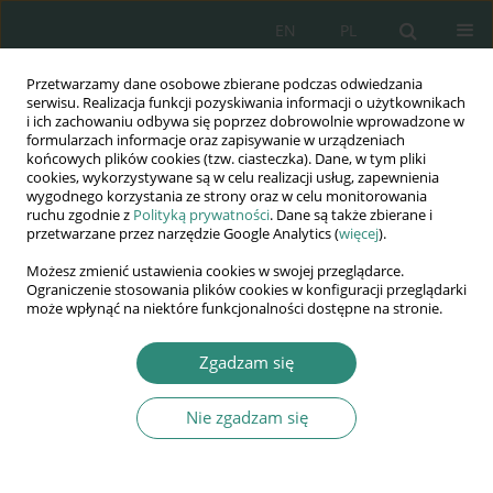
EN
PL
Przetwarzamy dane osobowe zbierane podczas odwiedzania
Wydawnictwo
serwisu. Realizacja funkcji pozyskiwania informacji o użytkownikach
i ich zachowaniu odbywa się poprzez dobrowolnie wprowadzone w
AWSGE
formularzach informacje oraz zapisywanie w urządzeniach
końcowych plików cookies (tzw. ciasteczka). Dane, w tym pliki
cookies, wykorzystywane są w celu realizacji usług, zapewnienia
Akademia Nauk Stosowanych
wygodnego korzystania ze strony oraz w celu monitorowania
WSGE
ruchu zgodnie z
Polityką prywatności
. Dane są także zbierane i
przetwarzane przez narzędzie Google Analytics (
więcej
).
im. Alcide De Gasperi
Możesz zmienić ustawienia cookies w swojej przeglądarce.
Ograniczenie stosowania plików cookies w konfiguracji przeglądarki
może wpłynąć na niektóre funkcjonalności dostępne na stronie.
Autor
Dominika Spychel
Zgadzam się
Nie zgadzam się
ROZDZIAŁ KSIĄŻKI
Współpraca rodziny dziecka z
niepełnosprawnością ze szkołą