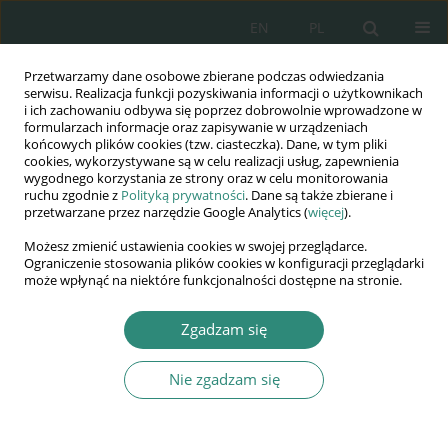
EN
PL
Przetwarzamy dane osobowe zbierane podczas odwiedzania
Wydawnictwo
serwisu. Realizacja funkcji pozyskiwania informacji o użytkownikach
i ich zachowaniu odbywa się poprzez dobrowolnie wprowadzone w
AWSGE
formularzach informacje oraz zapisywanie w urządzeniach
końcowych plików cookies (tzw. ciasteczka). Dane, w tym pliki
cookies, wykorzystywane są w celu realizacji usług, zapewnienia
Akademia Nauk Stosowanych
wygodnego korzystania ze strony oraz w celu monitorowania
WSGE
ruchu zgodnie z
Polityką prywatności
. Dane są także zbierane i
przetwarzane przez narzędzie Google Analytics (
więcej
).
im. Alcide De Gasperi
Możesz zmienić ustawienia cookies w swojej przeglądarce.
Ograniczenie stosowania plików cookies w konfiguracji przeglądarki
może wpłynąć na niektóre funkcjonalności dostępne na stronie.
Autor
Beata Stefanek-Finda
Zgadzam się
Nie zgadzam się
ROZDZIAŁ KSIĄŻKI
Bezrobocie przyczyną zagrożenia szkoły
Beata Stefanek-Finda