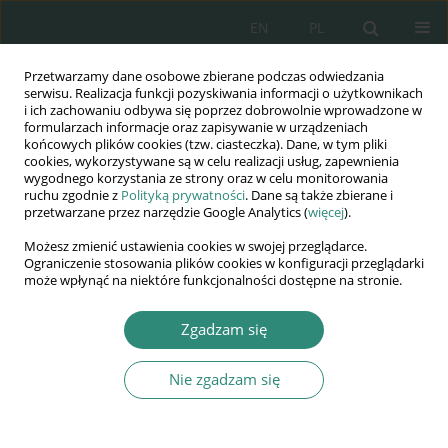
EN
PL
Przetwarzamy dane osobowe zbierane podczas odwiedzania
Wydawnictwo
serwisu. Realizacja funkcji pozyskiwania informacji o użytkownikach
i ich zachowaniu odbywa się poprzez dobrowolnie wprowadzone w
AWSGE
formularzach informacje oraz zapisywanie w urządzeniach
końcowych plików cookies (tzw. ciasteczka). Dane, w tym pliki
cookies, wykorzystywane są w celu realizacji usług, zapewnienia
Akademia Nauk Stosowanych
wygodnego korzystania ze strony oraz w celu monitorowania
WSGE
ruchu zgodnie z
Polityką prywatności
. Dane są także zbierane i
przetwarzane przez narzędzie Google Analytics (
więcej
).
im. Alcide De Gasperi
Możesz zmienić ustawienia cookies w swojej przeglądarce.
Ograniczenie stosowania plików cookies w konfiguracji przeglądarki
może wpłynąć na niektóre funkcjonalności dostępne na stronie.
Autor
Anna Strumińska-Doktór
Zgadzam się
ROZDZIAŁ KSIĄŻKI
Nie zgadzam się
Gotowość nauczycieli do edukacji włączającej na
przykładzie wybranych szkół podstawowych
Anna Strumińska-Doktór
,
Małgorzata Jagodzińska